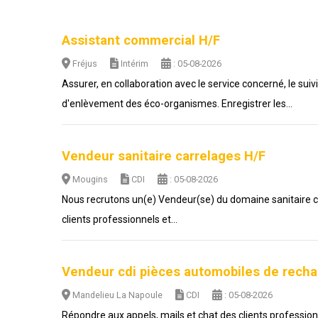
Assistant commercial H/F
Fréjus
Intérim
: 05-08-2026
Assurer, en collaboration avec le service concerné, le sui
d'enlèvement des éco-organismes. Enregistrer les...
Vendeur sanitaire carrelages H/F
Mougins
CDI
: 05-08-2026
Nous recrutons un(e) Vendeur(se) du domaine sanitaire carr
clients professionnels et...
Vendeur cdi pièces automobiles de rech
Mandelieu La Napoule
CDI
: 05-08-2026
Répondre aux appels, mails et chat des clients professionn