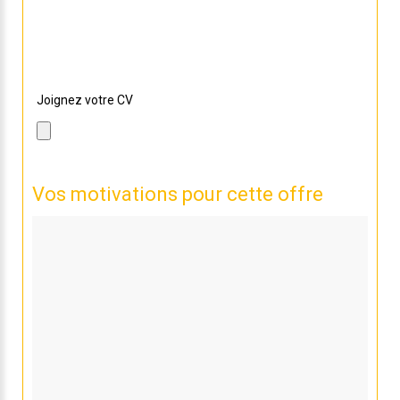
Si vous souhaitez nous envoyer la dernière version,
sélectionnez le avec le bouton ci dessous !
Joignez votre CV
Vos motivations pour cette offre