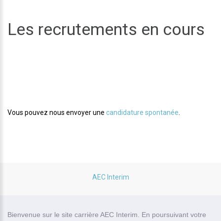
Les recrutements en cours
Aucune offre d'emploi en ce moment.
Vous pouvez nous envoyer une
candidature spontanée
.
AEC Interim
site carrière réalisé par
Bienvenue sur le site carrière AEC Interim. En poursuivant votre
Recrutor, logiciel de recrutement