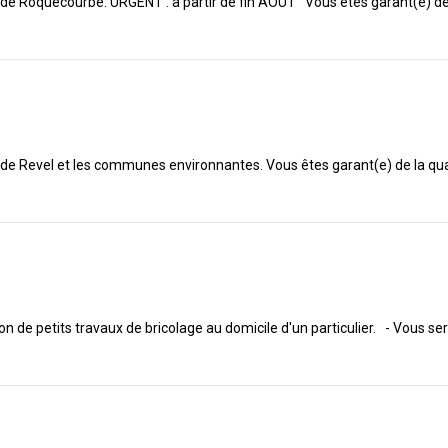
r de Roquecourbe. URGENT : à partir de fin AOUT Vous êtes garant(e) de l
r de Revel et les communes environnantes. Vous êtes garant(e) de la qual
on de petits travaux de bricolage au domicile d'un particulier. - Vous s