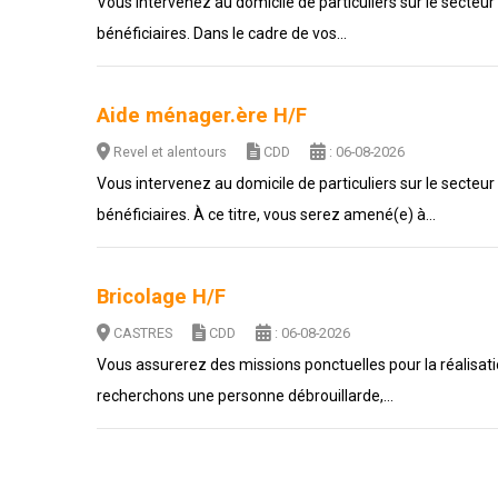
Vous intervenez au domicile de particuliers sur le secteu
bénéficiaires. Dans le cadre de vos...
Aide ménager.ère H/F
Revel et alentours
CDD
: 06-08-2026
Vous intervenez au domicile de particuliers sur le secteu
bénéficiaires. À ce titre, vous serez amené(e) à...
Bricolage H/F
CASTRES
CDD
: 06-08-2026
Vous assurerez des missions ponctuelles pour la réalisati
recherchons une personne débrouillarde,...