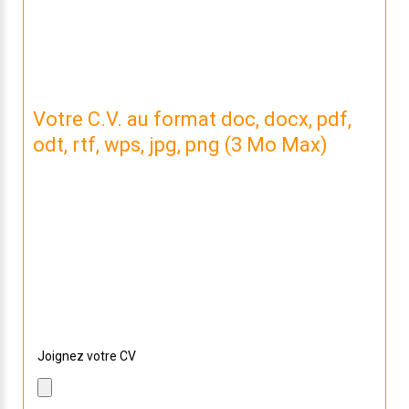
Votre C.V. au format doc, docx, pdf,
odt, rtf, wps, jpg, png (3 Mo Max)
Nous n'avons pas de CV lié à votre candidature.
Si vous souhaitez nous envoyer la dernière version,
sélectionnez le avec le bouton ci dessous !
Joignez votre CV