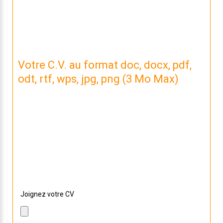
Votre C.V. au format doc, docx, pdf,
odt, rtf, wps, jpg, png (3 Mo Max)
Nous n'avons pas de CV lié à votre candidature.
Si vous souhaitez nous envoyer la dernière version,
sélectionnez le avec le bouton ci dessous !
Joignez votre CV