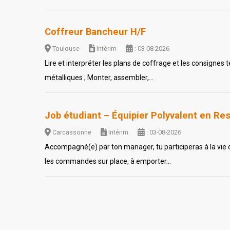
Coffreur Bancheur H/F
Toulouse
Intérim
: 03-08-2026
Lire et interpréter les plans de coffrage et les consignes 
métalliques ; Monter, assembler,...
Job étudiant – Équipier Polyvalent en Re
Carcassonne
Intérim
: 03-08-2026
Accompagné(e) par ton manager, tu participeras à la vie du
les commandes sur place, à emporter...