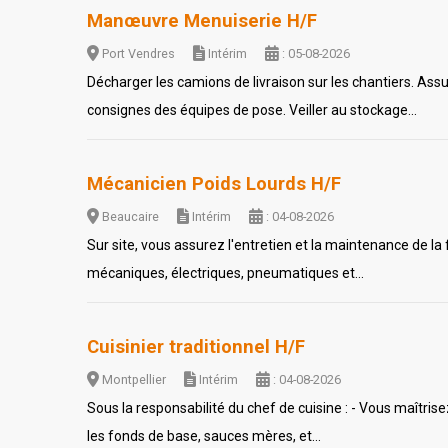
Manœuvre Menuiserie H/F
Port Vendres
Intérim
: 05-08-2026
Décharger les camions de livraison sur les chantiers. Ass
consignes des équipes de pose. Veiller au stockage...
Mécanicien Poids Lourds H/F
Beaucaire
Intérim
: 04-08-2026
Sur site, vous assurez l'entretien et la maintenance de la
mécaniques, électriques, pneumatiques et...
Cuisinier traditionnel H/F
Montpellier
Intérim
: 04-08-2026
Sous la responsabilité du chef de cuisine : - Vous maîtris
les fonds de base, sauces mères, et...