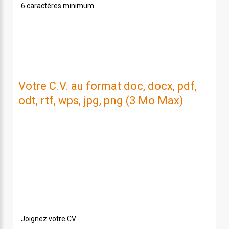
6 caractères minimum
Votre C.V. au format doc, docx, pdf,
odt, rtf, wps, jpg, png (3 Mo Max)
Nous n'avons pas de CV lié à votre candidature.
Si vous souhaitez nous envoyer la dernière version,
sélectionnez le avec le bouton ci dessous !
Joignez votre CV