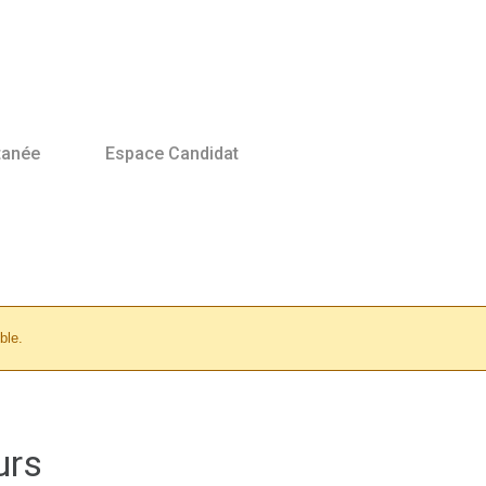
tanée
Espace Candidat
ble.
urs