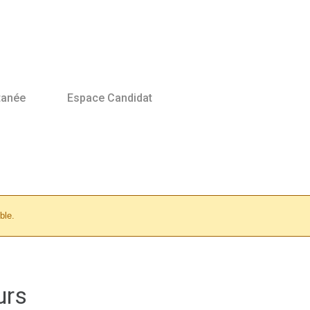
tanée
Espace Candidat
ble.
urs