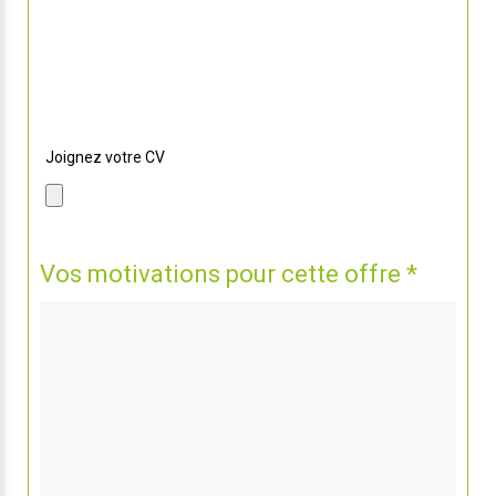
Si vous souhaitez nous envoyer la dernière version,
sélectionnez le avec le bouton ci dessous !
Joignez votre CV
Vos motivations pour cette offre *