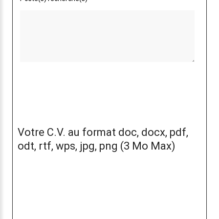
Votre C.V. au format doc, docx, pdf,
odt, rtf, wps, jpg, png (3 Mo Max)
Nous n'avons pas de CV lié à votre candidature.
Si vous souhaitez nous envoyer la dernière version,