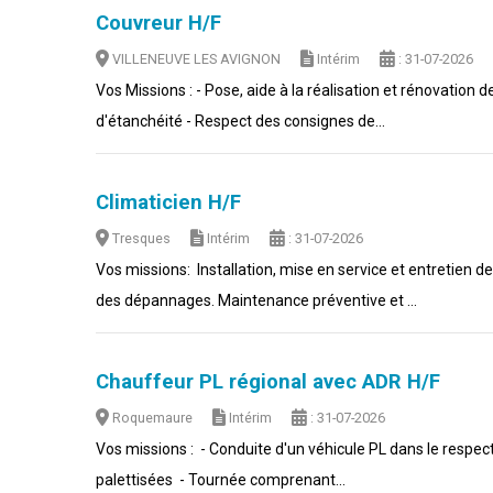
Couvreur H/F
VILLENEUVE LES AVIGNON
Intérim
: 31-07-2026
Vos Missions : - Pose, aide à la réalisation et rénovation 
d'étanchéité - Respect des consignes de...
Climaticien H/F
Tresques
Intérim
: 31-07-2026
Vos missions: Installation, mise en service et entretien d
des dépannages. Maintenance préventive et ...
Chauffeur PL régional avec ADR H/F
Roquemaure
Intérim
: 31-07-2026
Vos missions : - Conduite d'un véhicule PL dans le respe
palettisées - Tournée comprenant...