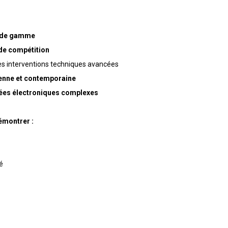
t de gamme
 de compétition
es interventions techniques avancées
enne et contemporaine
ées électroniques complexes
émontrer :
é