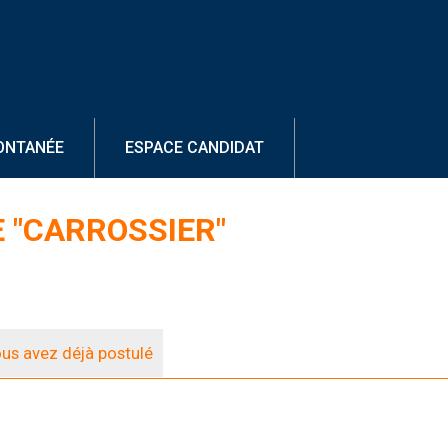
ONTANÉE
ESPACE CANDIDAT
E "CARROSSIER"
us avez déjà postulé