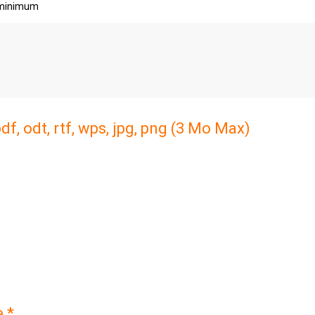
 minimum
df, odt, rtf, wps, jpg, png (3 Mo Max)
n, sélectionnez le avec le bouton ci dessous !
e *