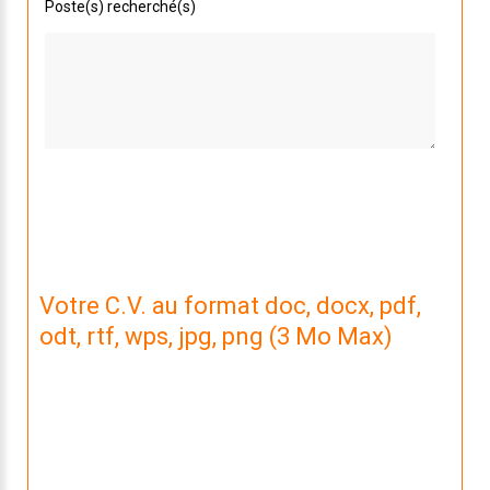
Poste(s) recherché(s)
Votre C.V. au format doc, docx, pdf,
odt, rtf, wps, jpg, png (3 Mo Max)
Nous n'avons pas de CV lié à votre candidature.
Si vous souhaitez nous envoyer la dernière version,