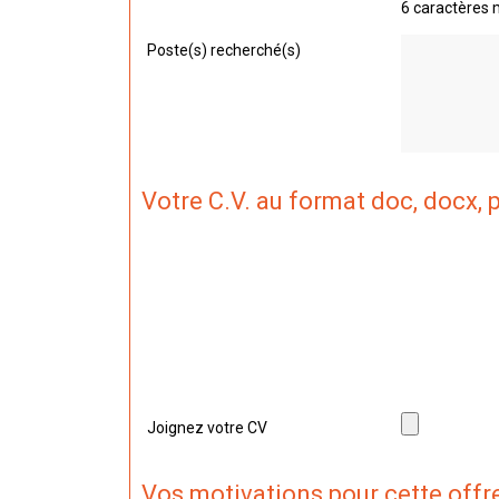
6 caractères
Poste(s) recherché(s)
Votre C.V. au format doc, docx, p
Nous n'avons pas de CV lié à votre candidature.
Si vous souhaitez nous envoyer la dernière versio
Joignez votre CV
Vos motivations pour cette offr