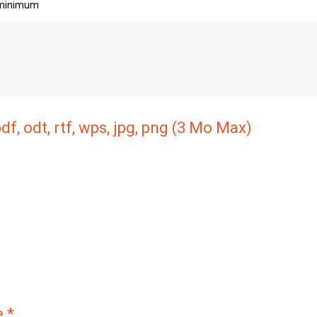
 minimum
df, odt, rtf, wps, jpg, png (3 Mo Max)
n, sélectionnez le avec le bouton ci dessous !
e *