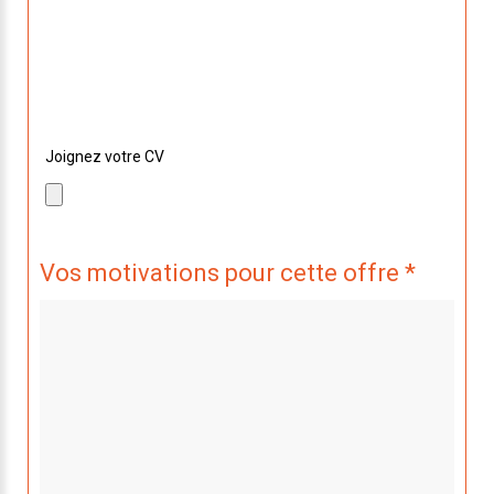
Si vous souhaitez nous envoyer la dernière version,
sélectionnez le avec le bouton ci dessous !
Joignez votre CV
Vos motivations pour cette offre *