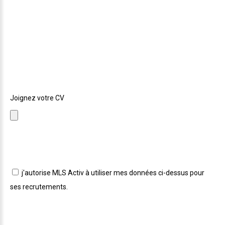
Nous n'avons pas de CV lié à votre candidature.
Si vous souhaitez nous envoyer la dernière version,
sélectionnez le avec le bouton ci dessous !
Joignez votre CV
j'autorise MLS Activ à utiliser mes données ci-dessus pour
ses recrutements.