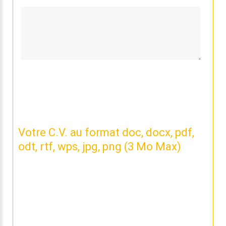
Votre C.V. au format doc, docx, pdf,
odt, rtf, wps, jpg, png (3 Mo Max)
Nous n'avons pas de CV lié à votre candidature.
Si vous souhaitez nous envoyer la dernière version,