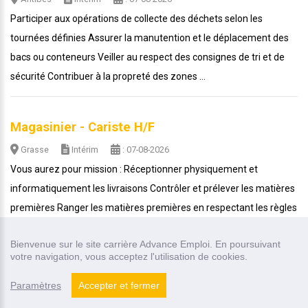
Participer aux opérations de collecte des déchets selon les
tournées définies Assurer la manutention et le déplacement des
bacs ou conteneurs Veiller au respect des consignes de tri et de
sécurité Contribuer à la propreté des zones ...
Magasinier - Cariste H/F
Grasse
Intérim
: 07-08-2026
Vous aurez pour mission : Réceptionner physiquement et
informatiquement les livraisons Contrôler et prélever les matières
premières Ranger les matières premières en respectant les règles
de stockage définies Approvisionner...
Bienvenue sur le site carrière Advance Emploi. En poursuivant
votre navigation, vous acceptez l'utilisation de cookies.
Agent de Pesée H/F
Paramètres
Accepter et fermer
Fréjus
Intérim
: 07-08-2026